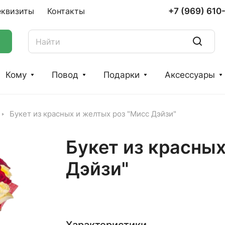
+7 (969) 610
еквизиты
Контакты
Кому
Повод
Подарки
Аксессуары
Букет из красных и желтых роз "Мисс Дэйзи"
Букет из красных
Дэйзи"