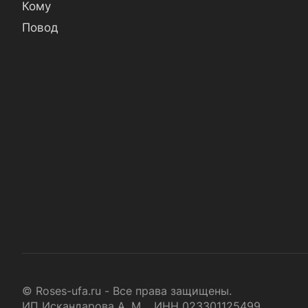
Кому
Повод
© Roses-ufa.ru - Все права защищены.
ИП Искандарова А. М. ИНН 023301125499