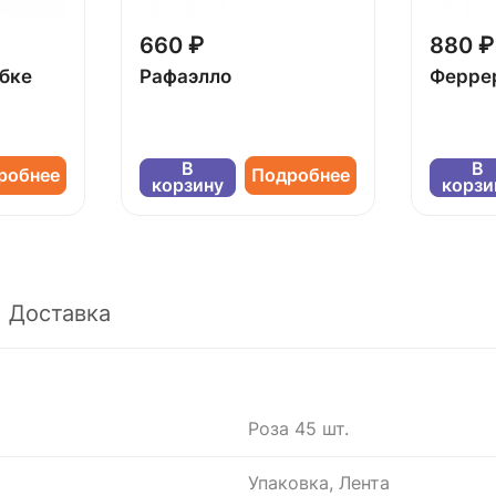
660 ₽
880 ₽
обке
Рафаэлло
Ферре
В
В
робнее
Подробнее
корзину
корзи
Доставка
Роза 45 шт.
Упаковка, Лента