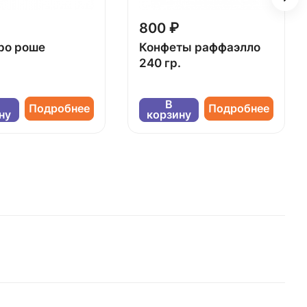
800 ₽
ро роше
Конфеты раффаэлло
240 гр.
В
Подробнее
Подробнее
ну
корзину