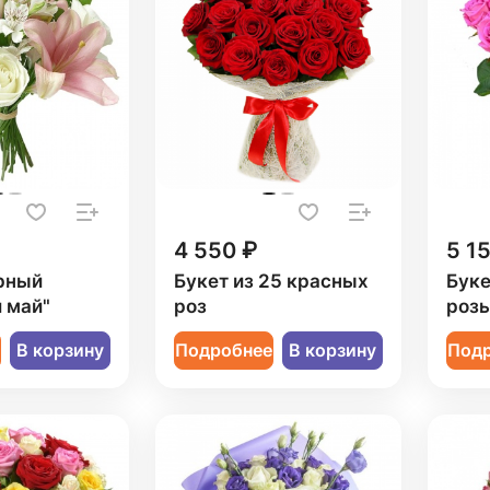
4 550 ₽
5 1
рный
Букет из 25 красных
Буке
 май"
роз
роз
е
В корзину
Подробнее
В корзину
Под