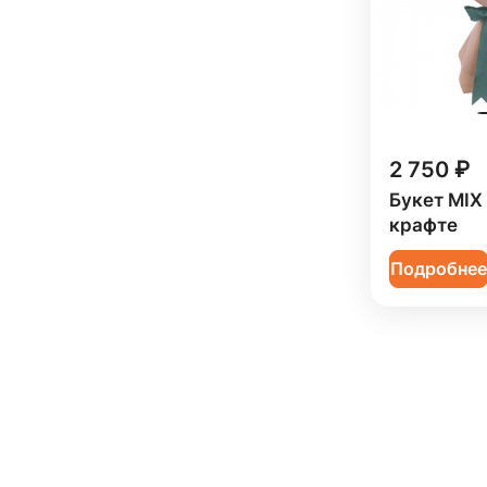
2 750 ₽
Букет MIX 
крафте
Подробне