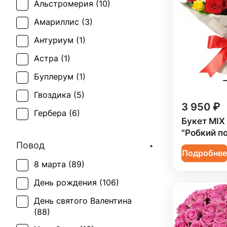
Альстромерия (
10
)
Амариллис (
3
)
Антуриум (
1
)
Астра (
1
)
Буплерум (
1
)
Гвоздика (
5
)
3 950 ₽
Гербера (
6
)
Букет MIX 
Гиперикум (
5
)
"Робкий п
Повод
Гипсофила (
6
)
Подробне
8 марта (
89
)
Гортензия (
4
)
День рождения (
106
)
Ирис (
4
)
День святого Валентина
Калла (
4
)
(
88
)
Лилия (
4
)