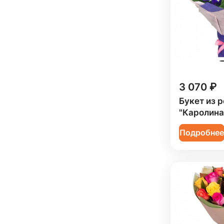
Юбилей (
51
)
Коллеге (
105
)
Мужчине (
10
)
Подруге (
27
)
Ребенку (
70
)
3 070 ₽
Сестре (
28
)
Букет из р
"Каролина
Подробне