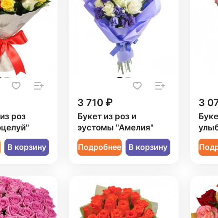
3 710 ₽
3 0
из роз
Букет из роз и
Буке
оцелуй"
эустомы "Амелия"
улыб
е
В корзину
Подробнее
В корзину
Под