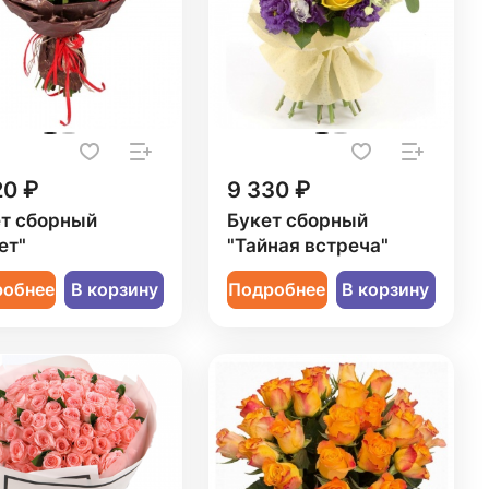
20 ₽
9 330 ₽
т сборный
Букет сборный
ет"
"Тайная встреча"
робнее
В корзину
Подробнее
В корзину