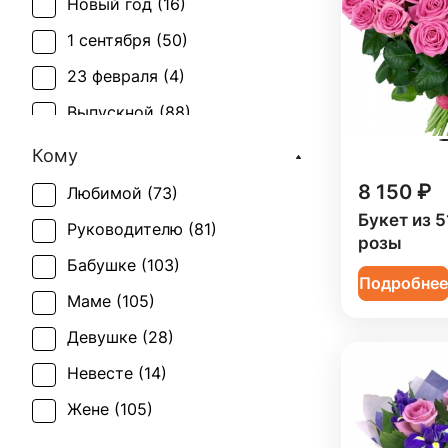
Новый год (
16
)
Маттиола (
1
)
1 сентября (
50
)
Мимоза (
1
)
23 февраля (
4
)
Орнитогалум (
1
)
Выпускной (
88
)
Орхидея (
6
)
День матери (
83
)
Кому
Подсолнух (
1
)
День учителя (
75
)
8 150 ₽
Любимой (
73
)
Роза (
96
)
Букет из 5
Пасха (
6
)
Руководителю (
81
)
розы
Роза кустовая (
19
)
Первое свидание (
105
)
Бабушке (
103
)
Скиммия (
1
)
Подробне
Последний звонок (
83
)
Маме (
105
)
Статица (
1
)
Рождение ребенка (
19
)
Девушке (
28
)
Тюльпан (
3
)
Рождество (
16
)
Невесте (
14
)
Хризантема (
10
)
Свадьба (
2
)
Жене (
105
)
Эустома (
9
)
Татьянин день (
81
)
Женщине (
107
)