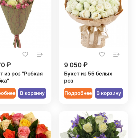
70 ₽
9 050 ₽
т из роз "Робкая
Букет из 55 белых
ка"
роз
робнее
В корзину
Подробнее
В корзину