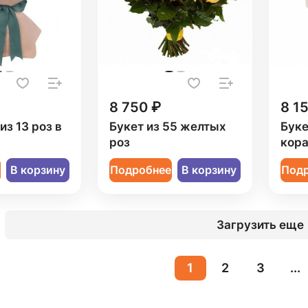
8 750 ₽
8 1
из 13 роз в
Букет из 55 желтых
Буке
роз
кора
е
В корзину
Подробнее
В корзину
Под
Загрузить еще
1
2
3
...