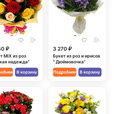
50 ₽
3 270 ₽
т MIX из роз
Букет из роз и ирисов
кая надежда"
" Дюймовочка"
робнее
В корзину
Подробнее
В корзину