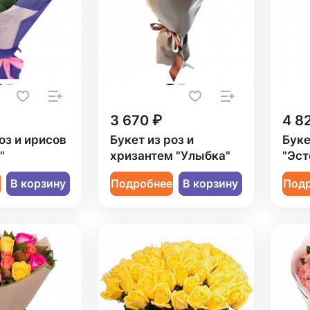
3 670 ₽
4 8
оз и ирисов
Букет из роз и
Буке
"
хризантем "Улыбка"
"Эст
е
В корзину
Подробнее
В корзину
Под