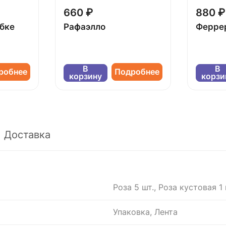
660 ₽
880 ₽
обке
Рафаэлло
Ферре
В
В
робнее
Подробнее
корзину
корзи
Доставка
Роза 5 шт., Роза кустовая 1
Упаковка, Лента