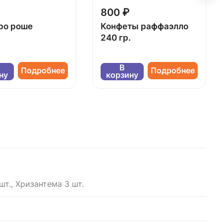
800 ₽
ро роше
Конфеты раффаэлло
240 гр.
В
Подробнее
Подробнее
ну
корзину
 шт., Хризантема 3 шт.