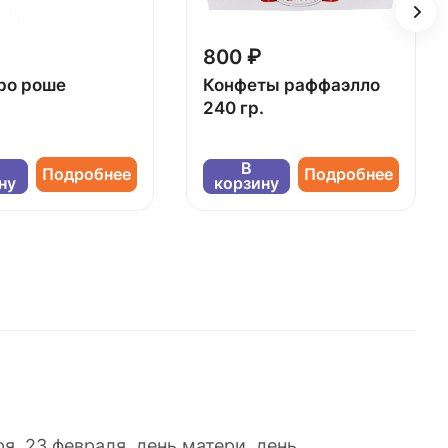
800 ₽
ро роше
Конфеты раффаэлло
240 гр.
В
Подробнее
Подробнее
ну
корзину
я, 23 февраля, день матери, день