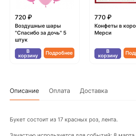
720 ₽
770 ₽
Воздушные шары
Конфеты в кор
"Спасибо за дочь" 5
Мерси
штук
В
В
Подробнее
Под
корзину
корзину
Описание
Оплата
Доставка
Букет состоит из 17 красных роз, лента.
Зачастую используется для событий: 8 марта, 