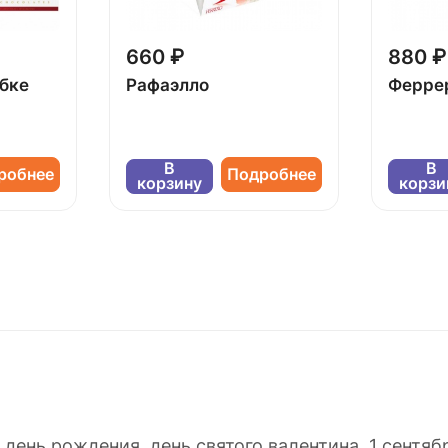
660 ₽
880 ₽
обке
Рафаэлло
Ферре
В
В
робнее
Подробнее
корзину
корзи
день рождения, день святого валентина, 1 сентябр