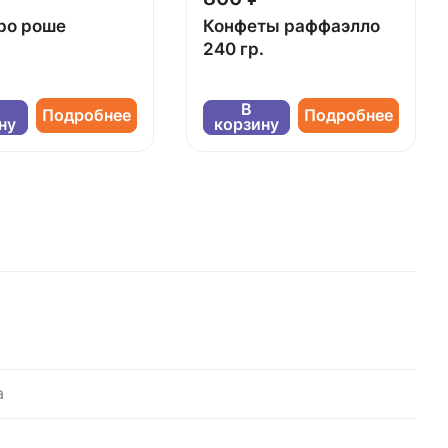
ро роше
Конфеты раффаэлло
240 гр.
В
Подробнее
Подробнее
ну
корзину
а