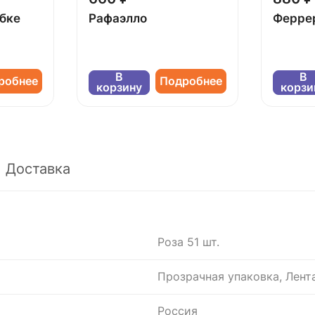
обке
Рафаэлло
Ферре
В
В
робнее
Подробнее
корзину
корзи
Доставка
Роза 51 шт.
Прозрачная упаковка, Лент
Россия