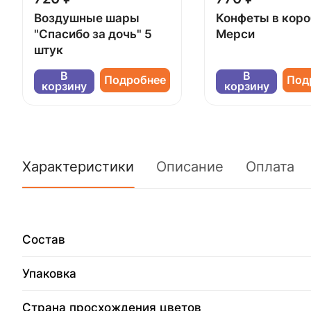
Воздушные шары
Конфеты в кор
"Спасибо за дочь" 5
Мерси
штук
В
В
Подробнее
Под
корзину
корзину
Характеристики
Описание
Оплата
Состав
Упаковка
Страна просхождения цветов