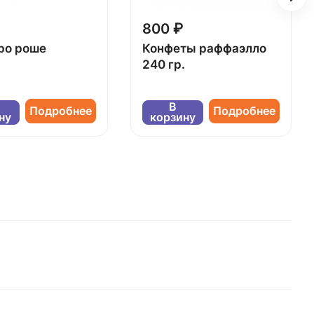
800 ₽
ро роше
Конфеты раффаэлло
240 гр.
В
Подробнее
Подробнее
ну
корзину