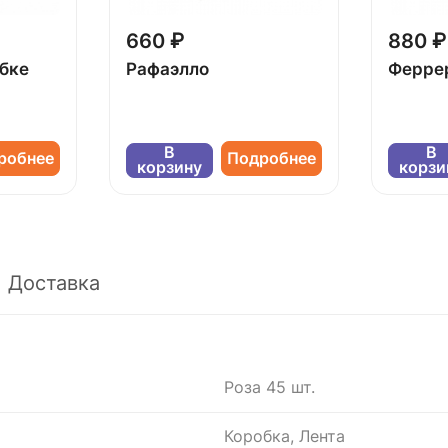
660 ₽
880 ₽
обке
Рафаэлло
Ферре
В
В
робнее
Подробнее
корзину
корзи
Доставка
Роза 45 шт.
Коробка, Лента