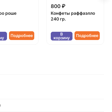
800 ₽
ро роше
Конфеты раффаэлло
240 гр.
В
Подробнее
Подробнее
ну
корзину
а