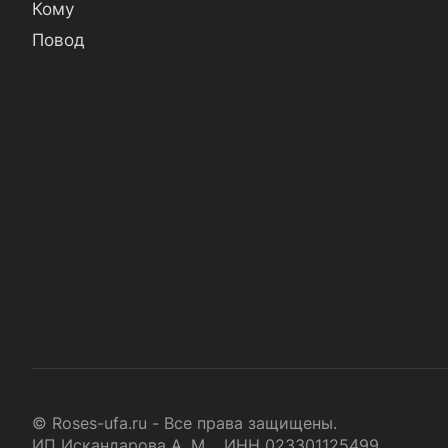
Кому
Повод
© Roses-ufa.ru - Все права защищены.
ИП Искандарова А. М. ИНН 023301125499