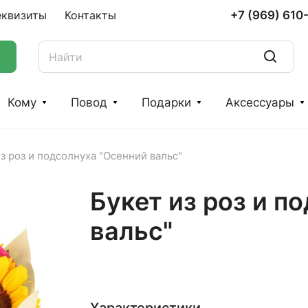
+7 (969) 610
еквизиты
Контакты
Кому
Повод
Подарки
Аксессуары
з роз и подсолнуха "Осенний вальс"
Букет из роз и п
вальс"