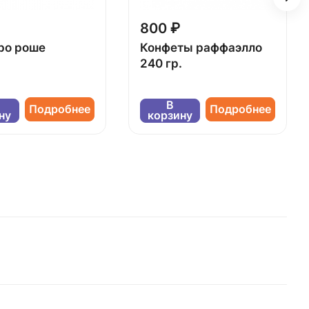
800 ₽
ро роше
Конфеты раффаэлло
240 гр.
В
Подробнее
Подробнее
ну
корзину