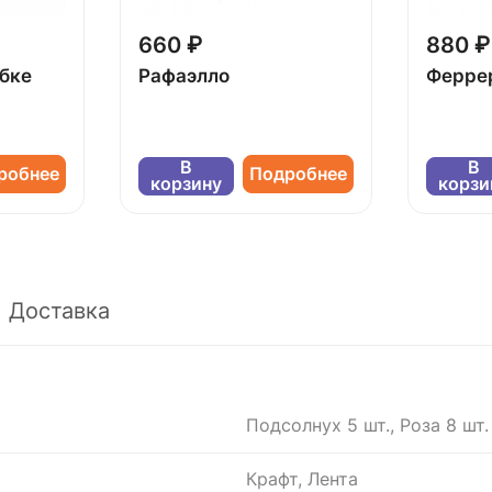
660 ₽
880 ₽
обке
Рафаэлло
Ферре
В
В
робнее
Подробнее
корзину
корзи
Доставка
Подсолнух 5 шт., Роза 8 шт.
Крафт, Лента