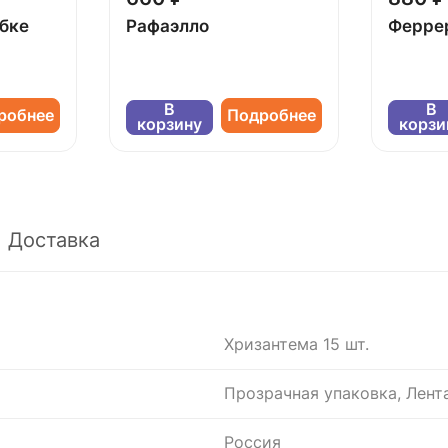
обке
Рафаэлло
Ферре
В
В
робнее
Подробнее
корзину
корзи
Доставка
Хризантема 15 шт.
Прозрачная упаковка, Лент
Россия