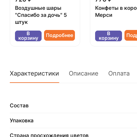
Воздушные шары
Конфеты в кор
"Спасибо за дочь" 5
Мерси
штук
В
В
Подробнее
Под
корзину
корзину
Характеристики
Описание
Оплата
Состав
Упаковка
Страна просхождения цветов