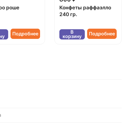
ро роше
Конфеты раффаэлло
240 гр.
В
Подробнее
Подробнее
ну
корзину
а