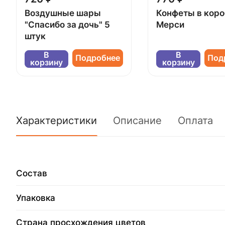
Воздушные шары
Конфеты в кор
"Спасибо за дочь" 5
Мерси
штук
В
В
Подробнее
Под
корзину
корзину
Характеристики
Описание
Оплата
Состав
Упаковка
Страна просхождения цветов