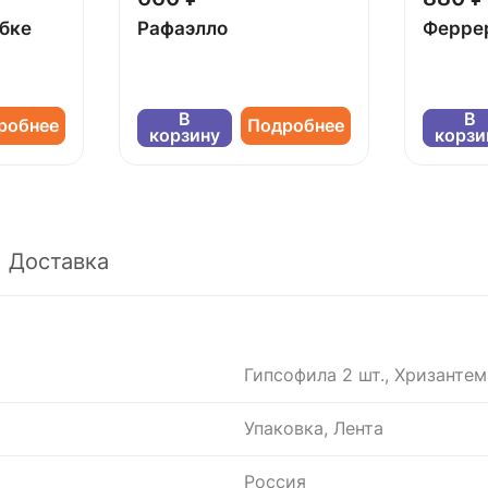
обке
Рафаэлло
Ферре
В
В
робнее
Подробнее
корзину
корзи
Доставка
Гипсофила 2 шт., Хризантем
Упаковка, Лента
Россия