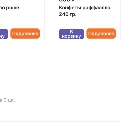
ро роше
Конфеты раффаэлло
240 гр.
В
Подробнее
Подробнее
ну
корзину
а 3 шт.