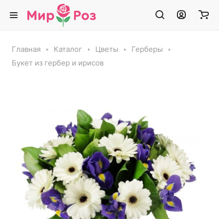
Главная
Каталог
Цветы
Герберы
Букет из гербер и ирисов