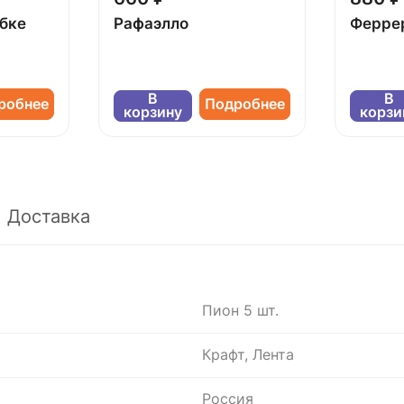
обке
Рафаэлло
Ферре
В
В
робнее
Подробнее
корзину
корзи
Доставка
Пион 5 шт.
Крафт, Лента
Россия