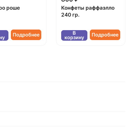
ро роше
Конфеты раффаэлло
240 гр.
В
Подробнее
Подробнее
ну
корзину