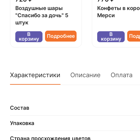
Воздушные шары
Конфеты в кор
"Спасибо за дочь" 5
Мерси
штук
В
В
Подробнее
Под
корзину
корзину
Характеристики
Описание
Оплата
Состав
Упаковка
Страна просхождения цветов