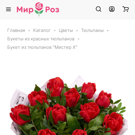
Главная
Каталог
Цветы
Тюльпаны
Букеты из красных тюльпанов
Букет из тюльпанов "Мистер Х"