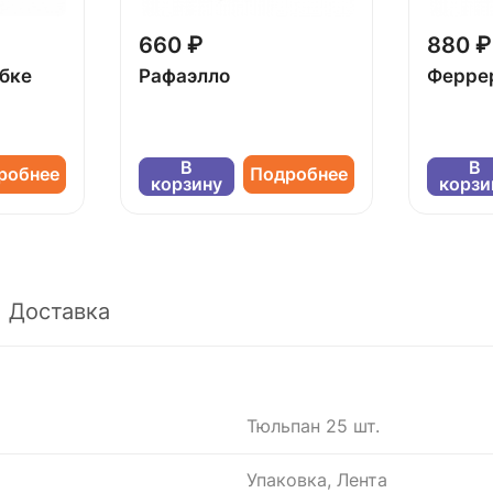
660 ₽
880 ₽
обке
Рафаэлло
Ферре
В
В
робнее
Подробнее
корзину
корзи
Доставка
Тюльпан 25 шт.
Упаковка, Лента