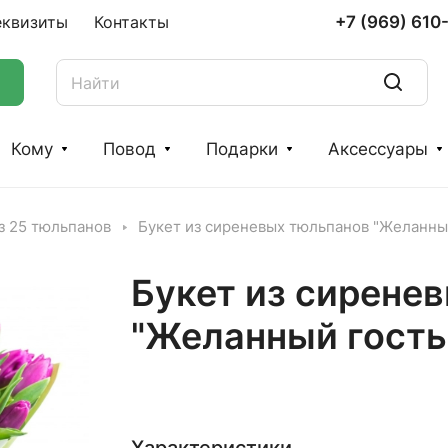
+7 (969) 610
еквизиты
Контакты
Кому
Повод
Подарки
Аксессуары
з 25 тюльпанов
Букет из сиреневых тюльпанов "Желанны
Букет из сирене
"Желанный гость