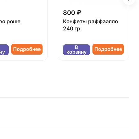
800 ₽
ро роше
Конфеты раффаэлло
240 гр.
В
Подробнее
Подробнее
ну
корзину