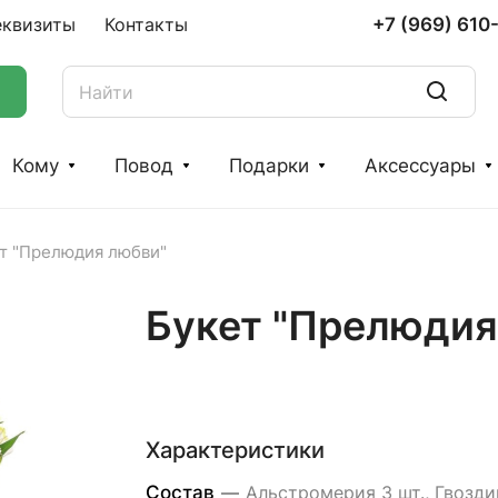
+7 (969) 610
еквизиты
Контакты
Кому
Повод
Подарки
Аксессуары
т "Прелюдия любви"
Букет "Прелюдия
Характеристики
Состав
—
Альстромерия 3 шт., Гвозди