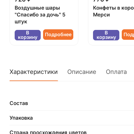
Воздушные шары
Конфеты в кор
"Спасибо за дочь" 5
Мерси
штук
В
В
Подробнее
Под
корзину
корзину
Характеристики
Описание
Оплата
Состав
Упаковка
Страна просхождения цветов