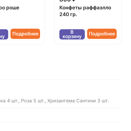
ро роше
Конфеты раффаэлло
240 гр.
В
Подробнее
Подробнее
ну
корзину
а 4 шт., Роза 5 шт., Хризантема Сантини 3 шт.