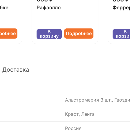
обке
Рафаэлло
Ферре
В
В
робнее
Подробнее
корзину
корзи
Доставка
Альстромерия 3 шт., Гвоздик
Крафт, Лента
Россия